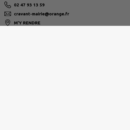
02 47 93 13 59
cravant-mairie@orange.fr
M'Y RENDRE
www.cravant-les-coteaux.com
CHINON VIENNE ET LOIRE
02 47 93 78 78
info@cc-cvl.fr
www.chinon-vienne-loire.fr