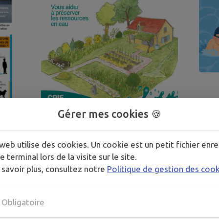
Gérer mes cookies 🍪
P
web utilise des cookies. Un cookie est un petit fichier enre
25
31
e terminal lors de la visite sur le site.
JUIN
AOÛT
 savoir plus, consultez notre
Politique de gestion des coo
BEAUMONT-EN-VÉRON
Aide à la récupération des
Obligatoire
eaux pluviales