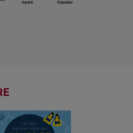
Santé
Signaler
RE