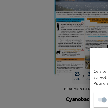
Ce site 
23
31
sur votr
JUIN
AOÛT
Pour en
BEAUMONT-EN-VÉRON
Cyanobactéries