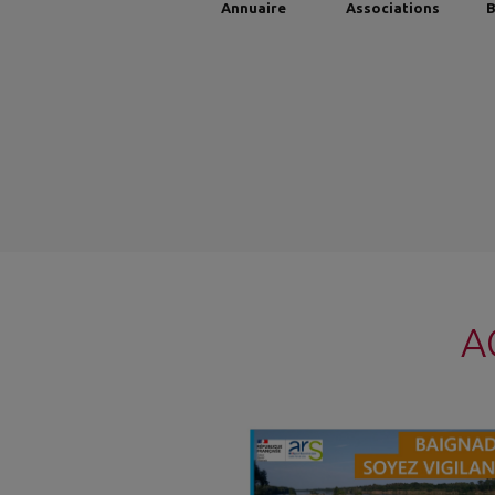
Annuaire
Associations
B
A