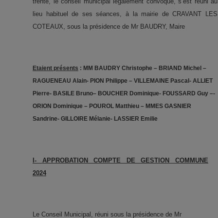
trente, le conseil municipal légalement convoqué, s’est réuni au
lieu habituel de ses séances, à la mairie de CRAVANT LES
COTEAUX, sous la présidence de Mr BAUDRY, Maire
Etaient présents
: MM BAUDRY Christophe – BRIAND Michel –
RAGUENEAU Alain- PION Philippe – VILLEMAINE Pascal- ALLIET
Pierre- BASILE Bruno– BOUCHER Dominique- FOUSSARD Guy –-
ORION Dominique – POUROL Matthieu – MMES GASNIER
Sandrine- GILLOIRE Mélanie- LASSIER Emilie
I-
APPROBATION COMPTE DE GESTION COMMUNE
2024
Le Conseil Municipal
, réuni sous la présidence de Mr