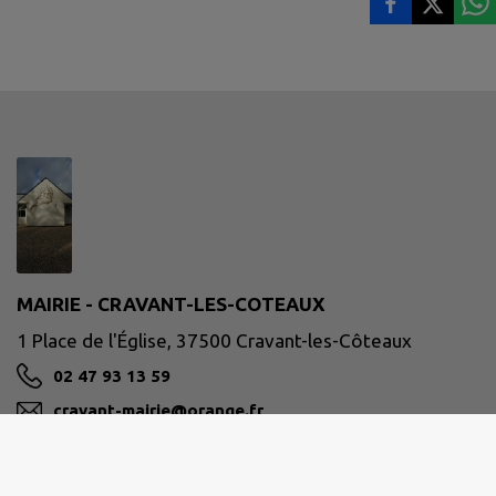
MAIRIE - CRAVANT-LES-COTEAUX
1 Place de l'Église, 37500 Cravant-les-Côteaux
02 47 93 13 59
cravant-mairie@orange.fr
M'Y RENDRE
www.cravant-les-coteaux.com