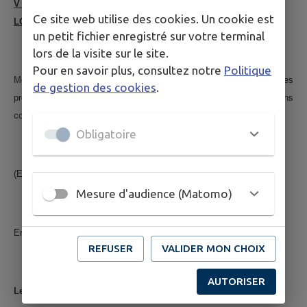
V - VOTE DES TAUX DES IMPÔTS DIRECTS
Ce site web utilise des cookies. Un cookie est
LOCAUX
un petit fichier enregistré sur votre terminal
lors de la visite sur le site.
Pour en savoir plus, consultez notre
Politique
Monsieur le Maire présente l’état 1259 comportant les bases
de gestion des cookies
.
prévisionnelles, les produits prévisionnels de référence, les allocations
compensatrices et mécanismes d’équilibre des réformes fiscales.
Obligatoire
(Exposé des motifs conduisant à la proposition)
Mesure d'audience (Matomo)
En conséquence, Monsieur le Maire propose de maintenir les taux
REFUSER
VALIDER MON CHOIX
AUTORISER
Le Conseil municipal,