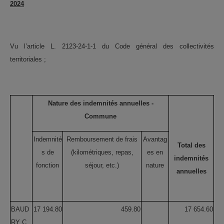
2024
Vu l’article L. 2123-24-1-1 du Code général des collectivités
territoriales ;
Nature des indemnités annuelles -
Commune
Indemnité
Remboursement de frais
Avantag
Total des
s de
(kilométriques, repas,
es en
indemnités
fonction
séjour, etc.)
nature
annuelles
BAUD
17 194.80
459.80
17 654.60
RY C