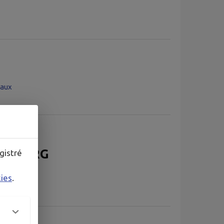
eaux
E BOURG
gistré
kies
.