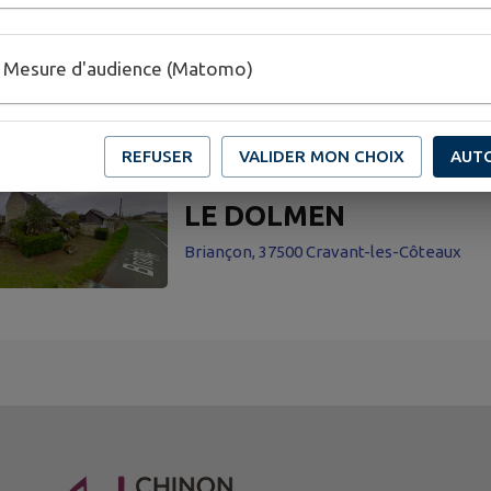
LE VIEUX CHATEAU
Mesure d'audience (Matomo)
Le Vieux Château, 37500 Cravant-les-Cô
REFUSER
VALIDER MON CHOIX
AUT
LE DOLMEN
Briançon, 37500 Cravant-les-Côteaux