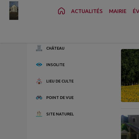
Contenu
Menu
Recherche
Pied de page
ACTUALITÉS
MAIRIE
É
M
6 point
CHÂTEAU
INSOLITE
LIEU DE CULTE
POINT DE VUE
SITE NATUREL