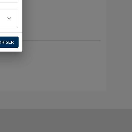
teaux
ORISER