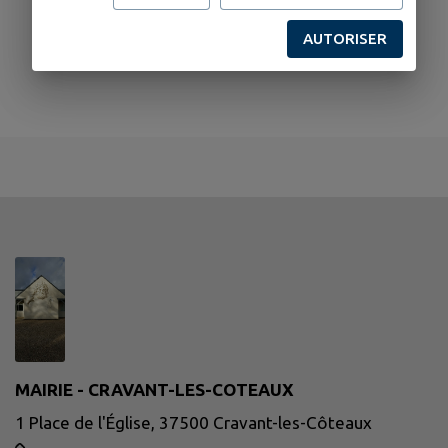
AUTORISER
MAIRIE - CRAVANT-LES-COTEAUX
1 Place de l'Église, 37500 Cravant-les-Côteaux