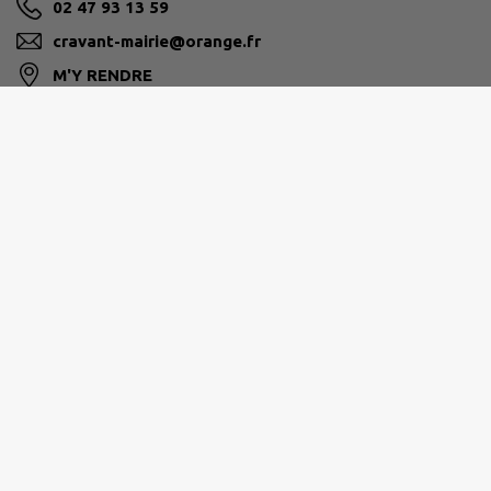
02 47 93 13 59
cravant-mairie@orange.fr
M'Y RENDRE
www.cravant-les-coteaux.com
CHINON VIENNE ET LOIRE
02 47 93 78 78
info@cc-cvl.fr
www.chinon-vienne-loire.fr