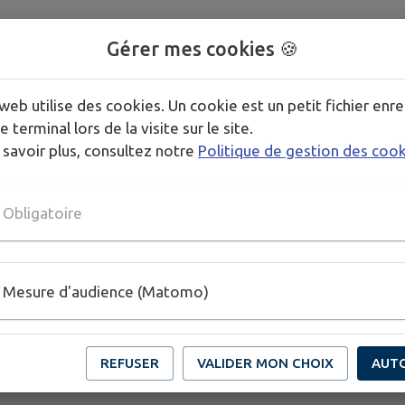
Salle des associations :
Gérer mes cookies 🍪
Commune : ÉTÉ: 80 € - HIVER: 160€ (01/10 au 30/04)
web utilise des cookies. Un cookie est un petit fichier enre
Hors commune : ÉTÉ: 100€ - HIVER: 200€ (01/10 au 30/04)
e terminal lors de la visite sur le site.
 savoir plus, consultez notre
Politique de gestion des coo
le les vendredis soir (minuit maximum), samedis midi et so
musique
Obligatoire
********************
Mesure d'audience (Matomo)
REFUSER
VALIDER MON CHOIX
AUT