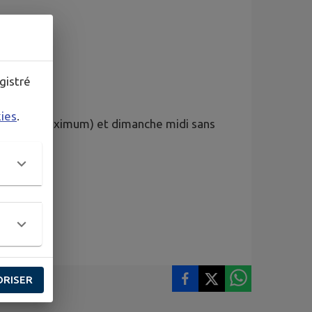
gistré
kies
.
ir (minuit maximum) et dimanche midi sans
ORISER