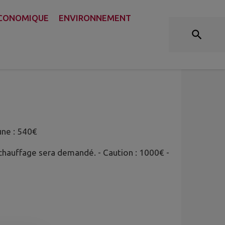
LOCATION DES SALLES
ECONOMIQUE
ENVIRONNEMENT
une : 540€
 chauffage sera demandé. - Caution : 1000€ -