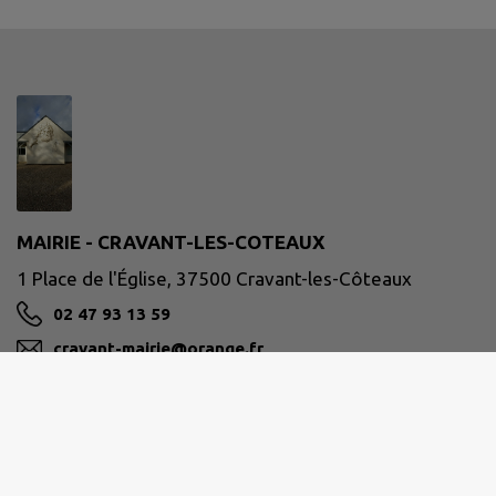
MAIRIE - CRAVANT-LES-COTEAUX
1 Place de l'Église, 37500 Cravant-les-Côteaux
02 47 93 13 59
cravant-mairie@orange.fr
M'Y RENDRE
www.cravant-les-coteaux.com