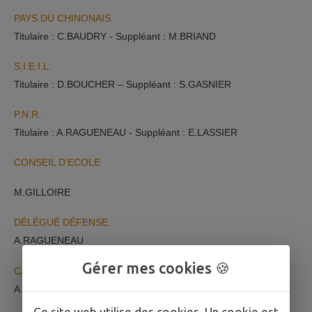
PAYS DU CHINONAIS
Titulaire : C.BAUDRY - Suppléant : M.BRIAND
S.I.E.I.L.
Titulaire : D.BOUCHER – Suppléant : S.GASNIER
P.N.R.
Titulaire : A.RAGUENEAU - Suppléant : E.LASSIER
CONSEIL D’ECOLE
M.GILLOIRE
DÉLÉGUÉ DÉFENSE
A.RAGUENEAU
Gérer mes cookies 🍪
CAVITÉS 37
A.RAGUENEAU - Suppléant: B.BASILE
Ce site web utilise des cookies. Un cookie est