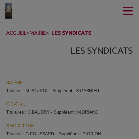
Contenu
Menu
Recherche
Pied de page
ACCUEIL
>
MAIRIE
>
LES SYNDICATS
LES SYNDICATS
SATÈSE
Titulaire : M.POUROL - Suppléant : S.GASNIER
C.C-C.V.L
Titulaires : C.BAUDRY - Suppléant : M.BRIAND
S.M.I.C.T.O.M.
Titulaire : G.FOUSSARD – Suppléant : D.ORION