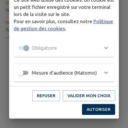
CNAS
un petit fichier enregistré sur votre terminal
Titulaire : C.BAUDRY – Suppléant : F.DELEPINE
lors de la visite sur le site.
Pour en savoir plus, consultez notre
Politique
SIS CRAVANT - PANZOULT
de gestion des cookies
.
Titulaires : P.ALLIET, C.BAUDRY, M.GILLOIRE, D.BOUCHER
- Suppléants : M.POUROL, E.LASSIER, D.ORION
Obligatoire
************************
Mesure d'audience (Matomo)
REFUSER
VALIDER MON CHOIX
AUTORISER