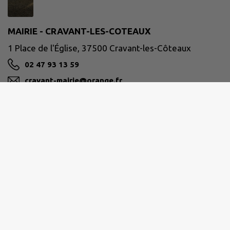
MAIRIE - CRAVANT-LES-COTEAUX
1 Place de l'Église, 37500 Cravant-les-Côteaux
02 47 93 13 59
cravant-mairie@orange.fr
M'Y RENDRE
www.cravant-les-coteaux.com
CHINON VIENNE ET LOIRE