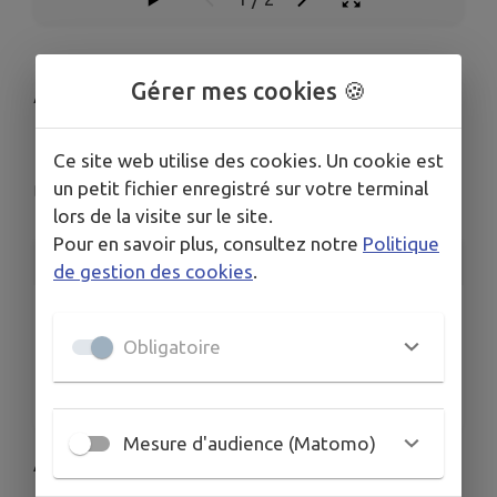
Aide à la récupération
Gérer mes cookies 🍪
des eaux pluviales
Ce site web utilise des cookies. Un cookie est
un petit fichier enregistré sur votre terminal
Beaumont-en-Véron
lors de la visite sur le site.
Pour en savoir plus, consultez notre
Politique
INFORMATIONS PRATIQUES
de gestion des cookies
.
LIEU
Beaumont-en-Véron
Obligatoire
DATES
Du jeu. 25 juin au lun. 31 août
Mesure d'audience (Matomo)
Action du CPIE