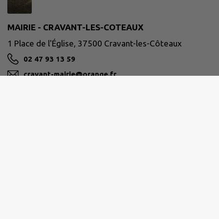
MAIRIE - CRAVANT-LES-COTEAUX
1 Place de l'Église, 37500 Cravant-les-Côteaux
02 47 93 13 59
cravant-mairie@orange.fr
M'Y RENDRE
www.cravant-les-coteaux.com
CHINON VIENNE ET LOIRE