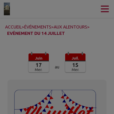
Contenu
Menu
Recherche
Pied de page
ACCUEIL
>
ÉVÉNEMENTS
>
AUX ALENTOURS
>
EVÉNEMENT DU 14 JUILLET
Juin
Juil.
17
15
au
Mer.
Mer.