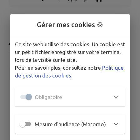
Evénement du 14
Gérer mes cookies 🍪
juillet
Ce site web utilise des cookies. Un cookie est
un petit fichier enregistré sur votre terminal
Nueil-sous-Faye
lors de la visite sur le site.
Pour en savoir plus, consultez notre
Politique
INFORMATIONS PRATIQUES
de gestion des cookies
.
LIEU
Nueil-sous-Faye
Obligatoire
DATES
Du mer. 17 juin au mer. 15 juil.
HORAIRES
Mesure d'audience (Matomo)
De 10h00 à 12h00