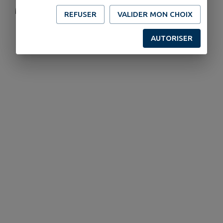
Merci de réserver votre repas .
REFUSER
VALIDER MON CHOIX
AUTORISER