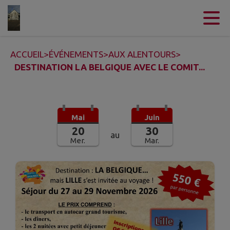
Contenu
Menu
Recherche
Pied de page
ACCUEIL
>
ÉVÉNEMENTS
>
AUX ALENTOURS
>
DESTINATION LA BELGIQUE AVEC LE COMIT...
Mai
Juin
20
30
au
Mer.
Mar.