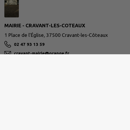
MAIRIE - CRAVANT-LES-COTEAUX
1 Place de l'Église, 37500 Cravant-les-Côteaux
02 47 93 13 59
cravant-mairie@orange.fr
M'Y RENDRE
www.cravant-les-coteaux.com