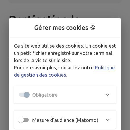
Destination la
Gérer mes cookies 🍪
BELGIQUE avec le
Comité des Fêtes .
Ce site web utilise des cookies. Un cookie est
un petit fichier enregistré sur votre terminal
Pouant
lors de la visite sur le site.
Pour en savoir plus, consultez notre
Politique
de gestion des cookies
.
INFORMATIONS PRATIQUES
LIEU
Obligatoire
Pouant
DATES
Du mer. 20 mai au mar. 30 juin
Mesure d'audience (Matomo)
HORAIRES
À 12h00