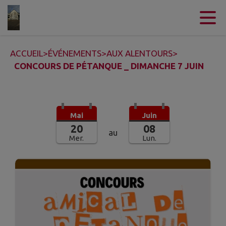
Contenu
Menu
Recherche
Pied de page
ACCUEIL
>
ÉVÉNEMENTS
>
AUX ALENTOURS
>
CONCOURS DE PÉTANQUE _ DIMANCHE 7 JUIN
Mai
Juin
20
08
au
Mer.
Lun.