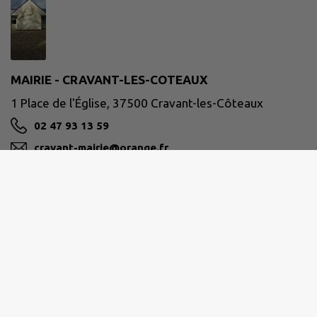
MAIRIE - CRAVANT-LES-COTEAUX
1 Place de l'Église, 37500 Cravant-les-Côteaux
02 47 93 13 59
cravant-mairie@orange.fr
M'Y RENDRE
www.cravant-les-coteaux.com