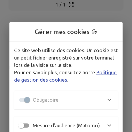
1
/
1
Concours de
Gérer mes cookies 🍪
Pétanque _ Dimanche
7 juin
Ce site web utilise des cookies. Un cookie est
un petit fichier enregistré sur votre terminal
lors de la visite sur le site.
Pouant
Pour en savoir plus, consultez notre
Politique
de gestion des cookies
.
INFORMATIONS PRATIQUES
Obligatoire
LIEU
Pouant
DATES
Du mer. 20 mai au lun. 8 juin
Mesure d'audience (Matomo)
HORAIRES