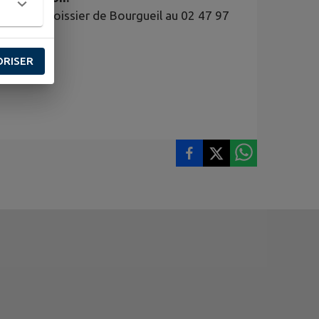
ean Chamboissier de Bourgueil au 02 47 97
ORISER