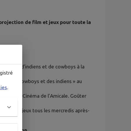
rojection de film et jeux pour toute la
aventures d’indiens et de cowboys à la
gistré
pays des cowboys et des indiens » au
kies
.
 Yakari au Cinéma de l’Amicale. Goûter
vres et aux jeux tous les mercredis après-
inscription.