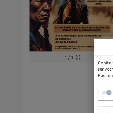
1
/
1
Ce site 
sur votr
Pour en