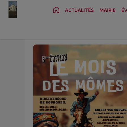
Contenu
Menu
Recherche
Pied de page
ACTUALITÉS
MAIRIE
É
Oct.
Nov.
21
29
au
Mar.
Sam.