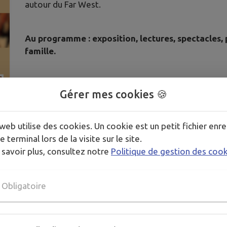
autour du Far West.
Au programme : exposition, lectures, spectacles, p
famille.
Gérer mes cookies 🍪
Les temps forts :
Mercredi 12 novembre à 10h : Lecture sur les 
web utilise des cookies. Un cookie est un petit fichier enre
Bibliothèque de Bourgueil.
e terminal lors de la visite sur le site.
Mercredi 19 novembre à 15h : Spectacle « Au 
 savoir plus, consultez notre
Politique de gestion des coo
Cinéma de l’Amicale.
Réservation obligatoire
Samedi 29 novembre à 15h : Projection du film
offert par la bibliothèque.
Place à 3,50 €
Obligatoire
Accès libre à l’exposition, aux sélections de li
midi à la bibliothèque.
Animations gratuites (hors séance cinéma) et sur 