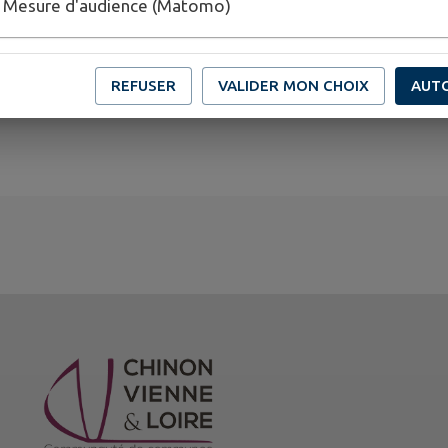
Mesure d'audience (Matomo)
Renseignements et inscriptions à la Bibliothèque J
72 50
Programme complet sur :
https://bourgueil.bibli.fr
REFUSER
VALIDER MON CHOIX
AUT