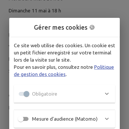
Dimanche 11 mai à 18 h
Gérer mes cookies 🍪
Piégé
Ce site web utilise des cookies. Un cookie est
Vendredi 9 mai à 21 h
un petit fichier enregistré sur votre terminal
Le routard
lors de la visite sur le site.
Pour en savoir plus, consultez notre
Politique
Samedi 10 mai à 21 h
de gestion des cookies
.
Obligatoire
Ozi la voix de la forêt
Dimanche 11 mai à 15 h
Mesure d'audience (Matomo)