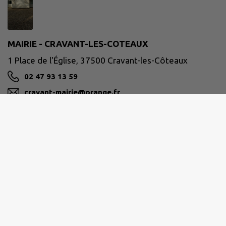
MAIRIE - CRAVANT-LES-COTEAUX
1 Place de l'Église, 37500 Cravant-les-Côteaux
02 47 93 13 59
cravant-mairie@orange.fr
M'Y RENDRE
www.cravant-les-coteaux.com