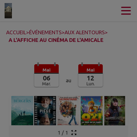
Contenu
Menu
Recherche
Pied de page
ACCUEIL
>
ÉVÉNEMENTS
>
AUX ALENTOURS
>
A L'AFFICHE AU CINÉMA DE L'AMICALE
Mai
Mai
06
12
au
Mar.
Lun.
1
/
1