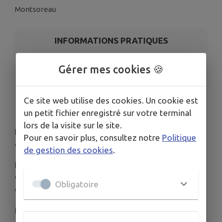
Montsoreau
INFORMATIONS PRATIQUES
LIEU
Gérer mes cookies 🍪
Montsoreau
DATES
Ce site web utilise des cookies. Un cookie est
Du lun. 13 janv. au sam. 15 mars
un petit fichier enregistré sur votre terminal
lors de la visite sur le site.
Des travaux vont être entrepris sur la commune
Pour en savoir plus, consultez notre
Politique
de Montsoreau
jusqu'au 15 mars 2025
.
de gestion des cookies
.
L'exécution de ces travaux a été confiée par RTE -
Groupe Maintenance Réseaux Anjou à l'entreprise
Obligatoire
GME Julien RUAULT (06.60.28.20.01).
En cas de contestation, les intéressés pourront