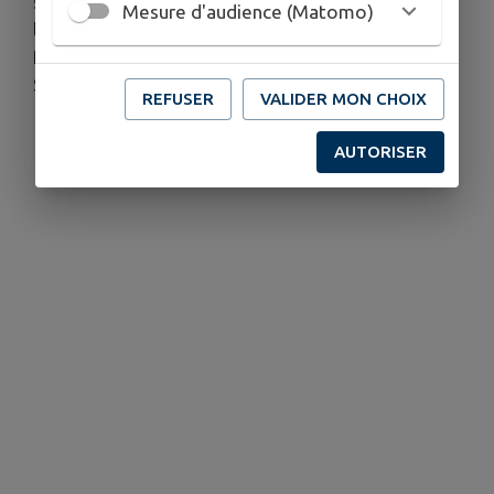
s'adresser au représentant local de RTE qui assure
Mesure d'audience (Matomo)
le contrôle des travaux :
RTE GMR ANJOU - Avenue des Fusillés - 49412
SAUMUR CEDEX
REFUSER
VALIDER MON CHOIX
BLOUDEAU Anne (02 41 53 26 46)
AUTORISER
PERAT Fabien (02 41 53 26 49)