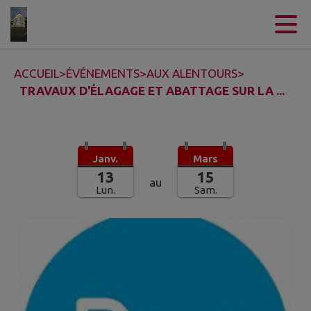
Contenu
Menu
Recherche
Pied de page
ACCUEIL
>
ÉVÉNEMENTS
>
AUX ALENTOURS
>
TRAVAUX D'ÉLAGAGE ET ABATTAGE SUR LA ...
Janv.
Mars
13
15
au
Lun.
Sam.