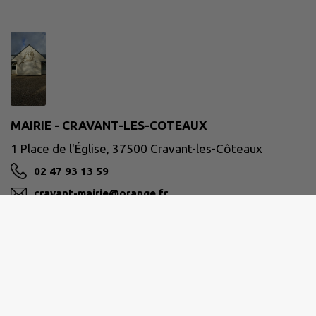
MAIRIE - CRAVANT-LES-COTEAUX
1 Place de l'Église, 37500 Cravant-les-Côteaux
02 47 93 13 59
cravant-mairie@orange.fr
M'Y RENDRE
www.cravant-les-coteaux.com